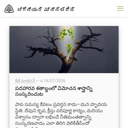
కీత్ మాథిసన్
— న
14/07/2026
పదహారవ శతాబ్దంలో విమోచన శాస్త్రాన్ని
సంస్కరించుట
పాప సమస్య కేవలం ప్రవర్తన కాదు—మన హృదయ
స్థితి. దేవుని కృప, క్రీస్తు పరిపూర్ణ కార్యం, మరియు
విశ్వాసం ద్వారా లభించే నీతిమంతత్వాన్ని
సంస్కరణవాదం ఎలా తిరిగి వెలికితీసిందో