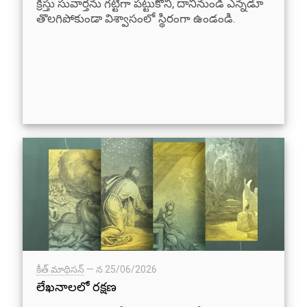
క్రీస్తు సువార్తను గట్టిగా పట్టుకొని, దానినుండి ఎన్నడూ
తొలగిపోకుండా విశ్వాసంలో స్థిరంగా ఉండండి.
కీత్ మాథిసన్
— న
25/06/2026
లేఖనాలలో రక్షణ