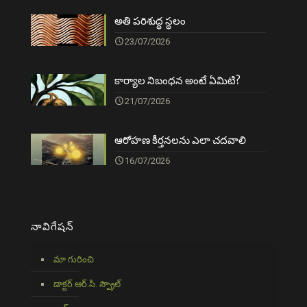
అతి పరిశుద్ధ స్థలం
23/07/2026
కార్యాల నిబంధన అంటే ఏమిటి?
21/07/2026
ఆరోహణ కీర్తనలను ఎలా చదవాలి
16/07/2026
నావిగేషన్
మా గురించి
డాక్టర్ ఆర్.సి. స్ప్రౌల్