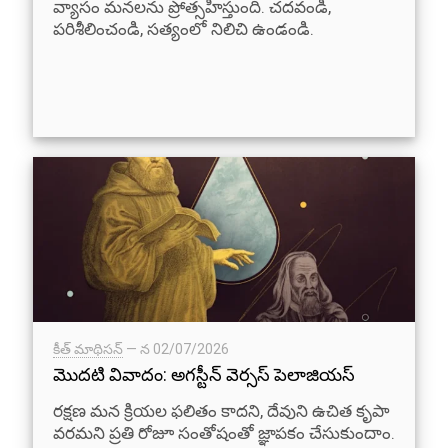
వ్యాసం మనలను ప్రోత్సహిస్తుంది. చదవండి,
పరిశీలించండి, సత్యంలో నిలిచి ఉండండి.
కీత్ మాథిసన్
— న
02/07/2026
మొదటి వివాదం: అగస్టీన్ వెర్సస్ పెలాజియస్
రక్షణ మన క్రియల ఫలితం కాదని, దేవుని ఉచిత కృపా
వరమని ప్రతి రోజూ సంతోషంతో జ్ఞాపకం చేసుకుందాం.