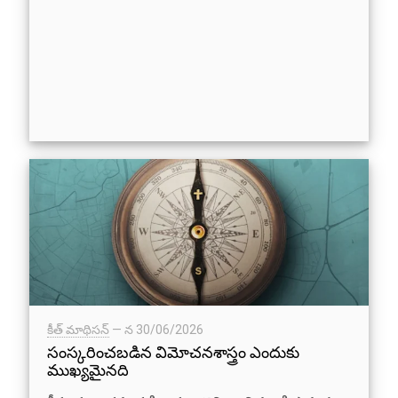
కీత్ మాథిసన్
— న
30/06/2026
సంస్కరించబడిన విమోచనశాస్త్రం ఎందుకు
ముఖ్యమైనది