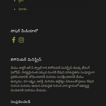
బ్లాగ్
విరాళం
సోషల్ మీడియాలో
లిగొనియర్ మినిస్ట్రీస్
మేము డాక్టర్ ఆర్.సి.స్ప్రౌల్ గారి లిగోనియర్ మినిస్ట్రీస్ యొక్క టీచింగ్
ఫెలోషిప్. సాధ్యమైనంత ఎక్కువ మందికి దేవుని పరిశుద్దతను సంపూర్ణంగా
ప్రకటించడానికి, బోధించడానికి మరియు సంరక్షించడానికి మేము
ఉన్నాము. మా లక్ష్యం, ఆసక్తి మరియు ఉద్దేశ్యం ఏమిటంటే ప్రజలు దేవుని
గురించి మరియు ఆయన పరిశుద్దత గురించి వారి జ్ఞానంలో అభివృద్ధి
చెందడానికి సహాయం చేయడం.
సంప్రదించండి