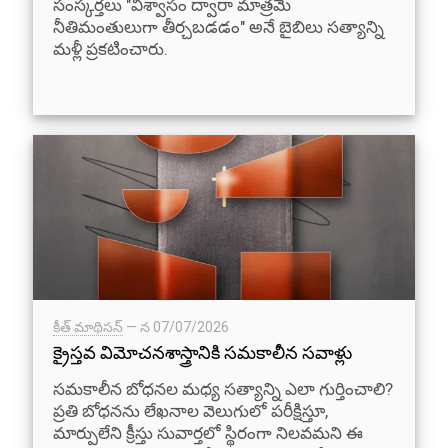
సంస్కర్తలు "విశ్వాసం ద్వారా మాత్రమే
నీతిమంతులుగా తీర్చబడడం" అనే బైబిలు సత్యాన్ని
మళ్లీ ప్రకటించారు.
కీత్ మాథిసన్
— న
07/07/2026
క్రైస్తవ విమోచనశాస్త్రానికి సమకాలీన సవాళ్లు
సమకాలీన బోధనల మధ్య సత్యాన్ని ఎలా గుర్తించాలి?
ప్రతి బోధనను లేఖనాల వెలుగులో పరీక్షిస్తూ,
మార్పులేని క్రీస్తు సువార్తలో స్థిరంగా నిలవమని ఈ