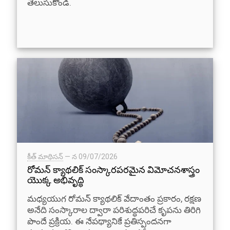
తెలుసుకోండి.
కీత్ మాథిసన్
— న
09/07/2026
రోమన్ క్యాథలిక్ సంస్కారపరమైన విమోచనశాస్త్రం
యొక్క అభివృద్ధి
మధ్యయుగ రోమన్ క్యాథలిక్ వేదాంతం ప్రకారం, రక్షణ
అనేది సంస్కారాల ద్వారా పరిశుద్ధపరిచే కృపను తిరిగి
పొందే ప్రక్రియ. ఈ నేపథ్యానికే ప్రతిస్పందనగా