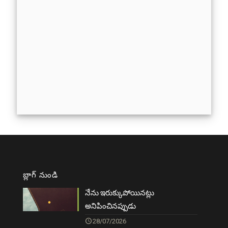
బ్లాగ్ నుండి
నేను ఇరుక్కుపోయినట్లు
అనిపించినప్పుడు
28/07/2026