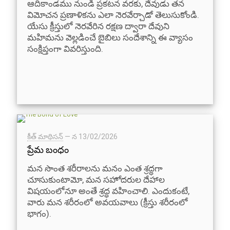
ఆదికాండము నుండి ప్రకటన వరకు, దేవుడు తన
విమోచన ప్రణాళికను ఎలా నెరవేర్చాడో తెలుసుకోండి.
యేసు క్రీస్తులో నెరవేరిన రక్షణ ద్వారా దేవుని
మహిమను వెల్లడించే బైబిలు సందేశాన్ని ఈ వ్యాసం
సంక్షిప్తంగా వివరిస్తుంది.
కీత్ మాథిసన్
— న
13/02/2026
ప్రేమ బంధం
మన సొంత శరీరాలను మనం ఎంత శ్రద్ధగా
చూసుకుంటామో, మన సహోదరుల దేహాల
విషయంలోనూ అంతే శ్రద్ధ వహించాలి. ఎందుకంటే,
వారు మన శరీరంలో అవయవాలు (క్రీస్తు శరీరంలో
భాగం).