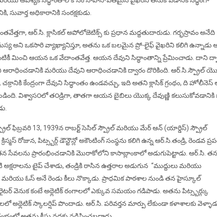
ర మరియు ఆవశ్యక సిద్ధాంతాల కోసం సాహసోపేతమైన వైఖరిని తీసుకోవడానికి సిద్ధంగా
ి, సువార్త అధికారానికి సంరక్షకుడు.
ంతవేత్తగా, ఆర్.సి. క్లాసికల్ అపోలోజెటిక్స్ కు ప్రధాన మద్దతుదారుడు. గర్భస్రావం అనేది
 అని ఒకసారి వ్యాఖ్యానిస్తూ, అతను ఒక బలమైన ప్రో-లైఫ్ వైఖరిని కలిగి ఉన్నాడు అ
నింటికీ మించి ఆయన ఒక వేదాంతవేత్త. ఆయన దేవుని సిద్ధాంతాన్ని ప్రేమించాడు. దాని ద్
ి ఆరాధించడానికి మరియు దేవుని ఆరాధించడానికి ద్వారం దొరికింది. ఆర్.సి.స్ప్రౌల్ యొ
ానికి కేంద్రంగా దేవుని సిద్ధాంతం ఉండవచ్చు, ఇది అతని క్లాసిక్ గ్రంథం, ది హోలీనెస్ 
ింది. విశ్వాస౦లో త౦డ్రిగా, తాతగా ఆయన బైబిలు యొక్క దేవుణ్ణి కలుసుకోవడానికి
డు.
్స్ స్ప్రౌల్ ఫిబ్రవరి 13, 1939న రాబర్ట్ సెసిల్ స్ప్రౌల్ మరియు మేర్ ఆన్ (యార్డిస్) స్ప్రౌల్
మస్ రోజున, పిట్స్బర్గ్ డౌన్టౌన్లో అకౌంటింగ్ సంస్థను కలిగి ఉన్న ఆర్.సి.తండ్రి, రెండవ ప్
ేవలను ప్రారంభించడానికి మొరాకోలోని కాసాబ్లాంకాలో అడుగుపెట్టాడు. ఆర్.సి. త
ి అక్షరాలను టైప్ చేశాడు, తండ్రికి రాసిన ఉత్తరాల అడుగున “ముద్దులు మరియు
స్ మరియు ఓస్ అనే రెండు కీలు నొక్కాడు. ప్రాధమిక పాఠశాల నుండి తన హైస్కూల్
రైటర్ వెనుక కంటే అథ్లెటిక్ రంగాలలో ఎక్కువ సమయం గడిపాడు. అతను పిట్స్బర్గ్కు
ాశాలలో అథ్లెటిక్ స్కాలర్షిప్ పొందాడు. ఆర్.సి. పరివర్తన మార్పు లేకుండా కళాశాలకు వెళ్ళాడ
ంభంలో అతను క్రీస్తు వద్దకు నడిపించబడ్డాడు.