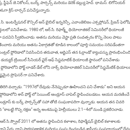
 ఫ్రే, స్టీఫెన్ జె.నికోలస్, బుర్క్ పార్సన్స్ మరియు డెరెక్ డబ్ల్యు.హెచ్. థామస్. లిగోనియర్
ీఈఓగా క్రిస్ లార్సన్ పనిచేస్తున్నారు.
సి. ఇంటర్నేషనల్ కౌన్సిల్ ఆన్ బైబిల్ ఇన్నరెన్సీ, ఎవాంజెలిజం ఎక్సప్లోషన్, ప్రిజన్ ఫెలోషి
డులలో పనిచేశాడు. 1980 లో, ఆర్.సి. రిఫార్మ్డ్ థియోలాజికల్ సెమినరీలో థియాలజీ
గా పదవిని స్వీకరించాడు. అతను మరియు వెస్టా ప్రతి సంవత్సరం కొన్ని నెలల పాటు
రయాణించారు మరియు అతను ఏకాగ్రతతో కూడిన కాలంలో పూర్తి-సమయం సరిపడేంతగా
్రల్ ఫ్లోరిడాలో నివసించిన తరువాత, ఆర్టిఎస్ తన ఓర్లాండో క్యాంపస్ను ప్రారంభించింది
డయ్యర్ ట్రింబుల్ సీనియర్ ఛైర్ ఆఫ్ సిస్టమాటిక్ థియాలజీ స్థానంలో పనిచేశాడు
ోరిడాలోని ఫోర్ట్ లాడర్ డేల్ లోని నాక్స్ థియోలాజికల్ సెమినరీలో సిస్టమేటిక్ థియాల
్టమైన ప్రొఫెసర్ గా పనిచేశారు.
 తిరిగి వచ్చాడు. “1997లో దేవుడు నేనెప్పుడూ ఊహించని పని చేశాడు” అని ఆయన
ఫ్లోరిడాలోని శాన్ ఫోర్డ్ లో సెయింట్ ఆండ్రూస్ చాపెల్ స్థాపించబడటం. ఆయన మరణించే
ండ్రూస్ కు బర్క్ పార్సన్స్‌తో సహా తోటి సంఘకాపరిగా వున్నాడు. ఆయన తన చివరి
“కాబట్టి గొప్ప రక్షణ” అన్న అంశముపై హెబ్రీయులు 2:1–4లో నుండి ప్రకటి౦చాడు.
ి.స్ప్రౌల్ 2011 లో అతను స్థాపించిన కళాశాల, రిఫార్మేషన్ బైబిల్ కళాశాలకు
దాని పేరు, దాని పాఠ్యప్రణాళిక మరియు సంస్కరించబడిన శాస్త్రీయ సంప్రదాయంలో దేవు