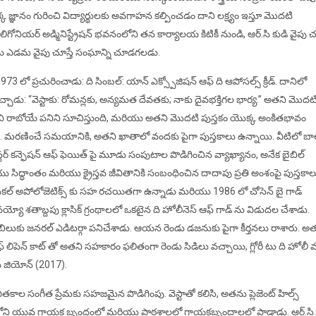
జ్ఞానం గురించి విద్యార్థులకు అవగాహన కల్పించడం దాని లక్ష్యం ఇస్తూ మొదటి
. లిగోనియర్ అడ్మినిస్ట్రేషన్ భవనంలోని తన కార్యాలయ కిటికీ నుండి, ఆర్.సి కుడి వైపు చూ
ఎడమ వైపు చూస్తే సంఘాన్ని చూడగలడు.
973 లో ప్రచురించాడు: ది సింబల్: యాన్ ఎక్స్పోజిషన్ ఆఫ్ ది ఆపోసల్స్ క్రీడ్. దానిలో
ాడు: “వెస్టాకు: రోమన్లకు, అన్యమత దేవతకు; నాకు దైవభక్తిగల భార్య.” అతని మొదట
తని రాబోయే పనిని సూచిస్తుంది, మరియు అతని మొదటి పుస్తకం యొక్క అంకితభావం
ుంది. మరణించే సమయానికి, అతని ఖాతాలో వందకు పైగా పుస్తకాలు ఉన్నాయి. వీటిలో బ
ిస్టర్ కన్ఫెషన్ ఆఫ్ ఫెయిత్ పై మూడు సంపుటాల పొడిగించిన వ్యాఖ్యానం, అనేక బైబిల్
ు సిద్ధాంతం మరియు క్రైస్తవ జీవితానికి సంబంధించిన దాదాపు ప్రతి అంశంపై పుస్తకాల
సికల్ అపోలోజెటిక్స్ కు సహ రచయితగా ఉన్నాడు మరియు 1986 లో చోసెన్ బై గాడ్
్యో శతాబ్దపు క్లాసిక్ గ్రంథాలలో ఒకటైన ది హోలీనెస్ ఆఫ్ గాడ్ ను విడుదల చేశాడు.
ిలుకు జనరల్ ఎడిటర్గా పనిచేశాడు. ఆయన రెండు డజనుకు పైగా కీర్తనలు రాశారు. అత
్ లిపెన్ కాట్ తో అతని సహకారం ఫలితంగా రెండు సిడిలు వచ్చాయి, గ్లోరీ టు ది హోలీ 
 జియోన్ (2017).
తకాల సంగీత ప్రేమకు సహజమైన పొడిగింపు. వెస్టాతో కలిసి, అతను ప్లెజెంట్ హిల్స్
చర్చిలోని యువ గాయక బృందంలో మరియు పాఠశాలలో గాయకబృందాలలో పాడాడు. ఆర్.సి