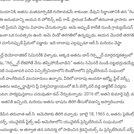
ే సమయానికి, అతను మతమార్పిడికి గురికావడమే కాకుండా, దేవుని సిద్ధాంతానికి తన “ర
. ఈ అనుభవాన్ని ఆయన ది హోలిన్స్ అఫ్ గాడ్ ప్రారంభ పేజీలలో తరువాత వ్రాసారు. జూ
టి ప్రేయసి వెస్టాను వివాహం చేసుకున్నాడు. ఆమె అప్పుడే కాలేజీ నుండి గ్రాడ్యుయేషన్
ి.కి ఇంకా ఒక సంవత్సరం ఉంది. ఆమె రెండో తరగతిలో ఉన్నప్పుడు, ఆయన మొదటి తరగత
ూసినప్పుడే ప్రేమలో పడ్డాడు. ఇది దాదాపు ఎల్లప్పుడూ ఆర్.సి మరియు వెస్టా.
్గ్ థియోలాజికల్ సెమినరీకి వెళ్ళాడు, అక్కడ అతను జాన్ గెర్స్ట్నర్ మార్గదర్శకత్వంలో
డు, “గెర్స్ట్నర్ లేకపోతే నేను తప్పిపోయేవాడిని.” అతను సెమినరీ నుండి పట్టభద్రుడయ్యే
ి సంఘకాపరి పనిని పెన్సిల్వేనియాలోని లిండోరాలోని ప్రెస్బిటేరియన్ సంఘంలో
లర్ హంగేరియన్ వలసదారులు ఉన్నారు, వీరిలో దాదాపు అందరూ ఆర్మ్కో స్టీల్ వర్క్స్
ు ఆమ్స్టర్డామ్లోని ఫ్రీ విశ్వవిద్యాలయంలో జి.సి.బెర్కౌవర్ వద్ద డాక్టరేట్ విద్యను
, పాఠ్యపుస్తకాలు చదువుతూ డచ్ నేర్చుకున్నాడు. 2016 లో, అతని కుమార్తె షెర్రీ, డచ
ి అతనికి ఇచ్చింది, మరియు అతను భాషను తిరిగి తీసుకోవడాన్ని ఆస్వాదించాడు.
డిపిన తరువాత ఆర్.సి. అమెరికాకు తిరిగి వచ్చాడు. జూలై 18, 1965 న, అతను ప్లెజెంట్
్ చర్చ్, యునైటెడ్ స్టేట్స్ ఆఫ్ అమెరికాలోని యునైటెడ్ ప్రెస్బిటేరియన్ సంఘములో
డాడు. ఆ తర్వాత తన పరిచర్య లో సాధించిన క్రెడన్షియల్స్ ను ప్రెస్బిటేరియన్ చర్చ్