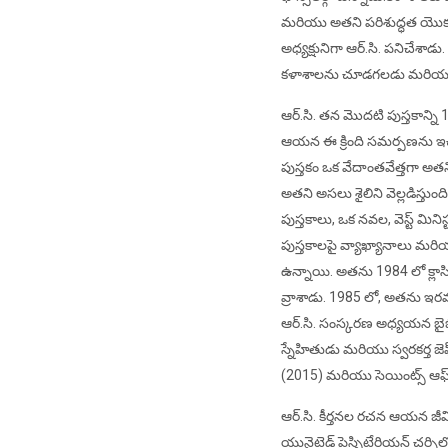
మరియు అతని పరిశుద్ధత యొక్క 
అధ్యక్షునిగా ఆర్.సి. పనిచేశాడు
కళాశాలను చూడగలడు మరియు 
ఆర్.సి. తన మొదటి పుస్తకాన్ని 1
ఆయన ఈ క్రింది సమర్పణను ఇచ్చ
పుస్తకం ఒక వేదాంతవేత్తగా అ
అతని అసలు శైలిని వెల్లడిస్త
పుస్తకాలు, ఒక నవల, వెస్ట్ మిన
పుస్తకాలపై వ్యాఖ్యానాలు మరియ
ఉన్నాయి. అతను 1984 లో క్లా
వ్రాశాడు. 1985 లో, అతను ఇరవయ
ఆర్.సి. సంస్కరణ అధ్యయన బైబ
స్నేహితుడు మరియు స్వరకర్త జెఫ
(2015) మరియు సెయింట్స్ ఆఫ్
ఆర్.సి. కీర్తనల రచన ఆయన జీవి
యునైటెడ్ ప్రెస్బిటేరియన్ 