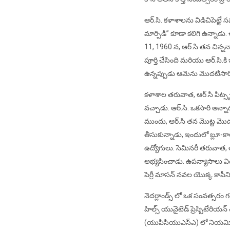
ఆర్.సి. కళాశాలను విడిచిపెట్ట
మార్పిడి” కూడా కలిగి ఉన్నాడు
11, 1960 న, ఆర్.సి తన చిన్ననా
పూర్తి చేసింది మరియు ఆర్.స
ఉన్నప్పుడు ఆమెను మొదటిసారి చ
కళాశాల తరువాత, ఆర్.సి పిట్స్బర
వచ్చాడు. ఆర్.సి. ఒకసారి అన్నా
ముందు, ఆర్.సి తన మొట్ట మొదట
తీసుకున్నాడు, ఇందులో బ్లూ-కా
ఉద్యోగులు. సెమినరీ తరువాత, అతన
అభ్యసించాడు. ఉపన్యాసాలు వింటూ
పెర్రీ మాసన్ నవల యొక్క కాపీన
నెదర్లాండ్స్ లో ఒక సంవత్సరం గ
హిల్స్ యునైటెడ్ ప్రెస్బిటేరియన
(యుపిసియుఎస్ఎ) లో నియమించబడ్