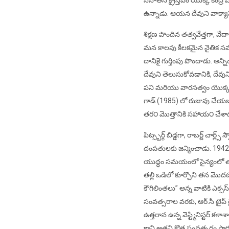
సనాతన క్రైస్తవం యొక్క కేంద్
ఉన్నాడు. ఆయన దేవుని వాక్యానిక
శిక్షణ పొందిన తత్వవేత్తగా, వేదా
మన కాలపు కీలకమైన నైతిక సమస్య
దానికై గుర్తింపు పొందాడు. అన్
దేవుని తెలుసుకోవడానికి, దేవున
పని మరియు వారసత్వం యొక్క చక్ర
గాడ్ (1985) లో రుజువు చేయబడ
తర౦ మొత్తానికి సహాయ౦ చేశా
పిట్స్బర్గ్ బిడ్డగా, రాబర్ట్ చార్ల
దంపతులకు జన్మించాడు. 1942 క్రిస్
యుద్ధం సమయంలో సైన్యంలో తన స
తల్లి ఒడిలో కూర్చొని తన మొదట
కౌగిలింతలు” అన్న వాటికి ఎక్స
సంవత్సరాల వరకు, ఆర్.సి టైప్ 
ఉత్తరాన ఉన్న వెస్ట్మినిస్టర్ కళ
కాని అతని కొత్త సంవత్సరం ప్రార