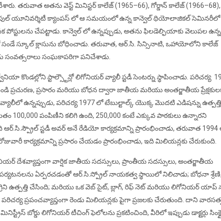
ేశారు. తరువాత అతను వెస్ట్ మినిస్టర్ కాలేజ్ (1965–66), గోర్డాన్ కాలేజ్ (1966–68),
ుల్ యూనివర్శిటీ క్యాంపస్ లో ఆ సమయంలో ఉన్న కాన్వెల్ థియోలాజికల్ సెమినరీలో
క పోస్టులను చేపట్టాడు. కాన్వెల్ లో ఉన్నప్పుడు, అతను ఫిలడెల్ఫియాకు వెలుపల ఉన్న
ిలో సండే స్కూల్ క్లాసును బోధించాడు. తరువాత, ఆర్.సి. సిన్సినాటి, ఒహాయోలోని కాలేజ్
 రెండు సంవత్సరాలు సంఘకాపరిగా పనిచేశాడు.
వేనియా కొండల్లోని స్టాల్స్టౌన్లో లిగోనియర్ వ్యాలీ స్టడీ సెంటర్ను స్థాపించాడు. పరిచర్య 
 నుండి ప్రచురణ, ప్రసారం మరియు బోధన ద్వారా జాతీయ మరియు అంతర్జాతీయ ప్రేక్షకుల
్యాలీలో ఉన్నప్పుడు, పరిచర్య 1977 లో టేబుల్టాల్క్ యొక్క మొదటి ఎడిషన్ను ఉత్పత్త
 ప్రస్తుతం 100,000 పంపిణీని కలిగి ఉంది, 250,000 కంటే ఎక్కువ పాఠకులు ఉన్నారని
ర్.సి.స్ప్రౌల్ స్టడీ అవర్ అనే రేడియో కార్యక్రమాన్ని ప్రారంభించాడు, తరువాత 1994 
ోజువారీ కార్యక్రమాన్ని ప్రసారం చేయడం ప్రారంభించాడు, ఇది మిలియన్లకు చేరుకుంది.
ియర్ దేశవ్యాప్తంగా వార్షిక జాతీయ సదస్సులు, ప్రాంతీయ సదస్సులు, అంతర్జాతీయ
టనలను ఏర్పరచడంతో ఆర్.సి.స్ప్రోల్ నాయకత్వ స్థాయిలో నిలిచాడు; బోధనా శ్రేణి
 ఉత్పత్తి చేసింది; మరియు ఒక వెబ్ సైట్, బ్లాగ్, రిఫ్ నెట్ మరియు లిగోనియర్ యాప్ 
 పరిచర్య ప్రపంచవ్యాప్తంగా రెండు మిలియన్లకు పైగా ప్రజలకు చేరుతుంది. దాని వారసత్
ిస్ట్రీస్ బోర్డు లిగోనియర్ టీచింగ్ ఫెలోలను ప్రకటించింది, వీరిలో ఇప్పుడు డాక్టర్లు సింక్లై