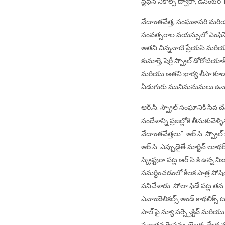
స్టీఫెన్ నికోల్స్ ద్వారా, డిసెంబర
వేదాంతవేత్త, సంఘకాపరి మరియు ల
సంవత్సరాల వయస్సులో ఎంఫిసెమా
అతని చిన్ననాటి ప్రేయసి మరియు
కుమార్తె, షెర్రీ స్ప్రౌల్ డోరోట
మరియు అతని భార్య లీసా కూడా
ఏడుగురు మునిమనుమలు ఉన్న
ఆర్.సి. స్ప్రౌల్ సంఘానికి సేవ
సందేశాన్ని ప్రజల్లోకి తీసుకు
వేదాంతవేత్తలు”. ఆర్.సి. స్ప
ఆర్.సి. ఎప్పుడైతే మార్టిన్ లూ
స్క్రిప్టురా పట్ల ఆర్.సి.కి ఉ
సమర్థించడంలో కీలక పాత్ర పోషించ
పనిచేశాడు. సోలా ఫిడే పట్ల తన
ఎవాంజెలికల్స్ అండ్ కాథలిక్స
పాల్ పై న్యూ పర్స్పెక్టివ్ మరియ