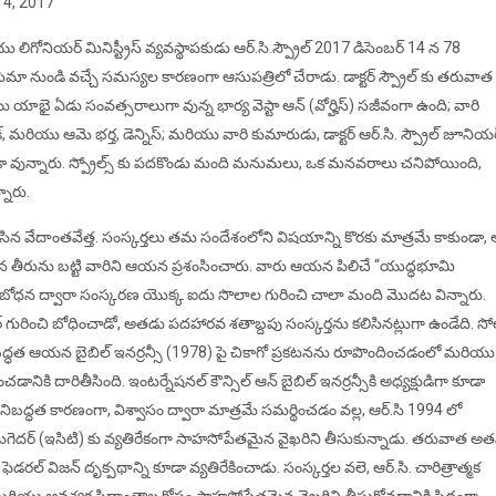
్ 14, 2017
ిగోనియర్ మినిస్ట్రీస్ వ్యవస్థాపకుడు ఆర్.సి.స్ప్రౌల్ 2017 డిసెంబర్ 14 న 78
 నుండి వచ్చే సమస్యల కారణంగా ఆసుపత్రిలో చేరాడు. డాక్టర్ స్ప్రౌల్ కు తరువాత
 యాభై ఏడు సంవత్సరాలుగా వున్న భార్య వెస్టా ఆన్ (వోర్హిస్) సజీవంగా ఉంది; వారి
ియాక్, మరియు ఆమె భర్త, డెన్నిస్; మరియు వారి కుమారుడు, డాక్టర్ ఆర్.సి. స్ప్రౌల్ జూనియర
 వున్నారు. స్ప్రోల్స్ కు పదకొండు మంది మనుమలు, ఒక మనవరాలు చనిపోయింది,
ారు.
 చేసిన వేదాంతవేత్త. సంస్కర్తలు తమ సందేశంలోని విషయాన్ని కొరకు మాత్రమే కాకుండా,
వెళ్ళిన తీరును బట్టి వారిని ఆయన ప్రశంసించారు. వారు ఆయన పిలిచే “యుద్ధభూమి
్రౌల్ బోధన ద్వారా సంస్కరణ యొక్క ఐదు సొలాల గురించి చాలా మంది మొదట విన్నారు.
థర్ గురించి బోధించాడో, అతడు పదహారవ శతాబ్దపు సంస్కర్తను కలిసినట్లుగా ఉండేది. స
న్న నిబద్ధత ఆయన బైబిల్ ఇనర్రన్సీ (1978) పై చికాగో ప్రకటనను రూపొందించడంలో మరియు
డానికి దారితీసింది. ఇంటర్నేషనల్ కౌన్సిల్ ఆన్ బైబిల్ ఇనర్రన్సీకి అధ్యక్షుడిగా కూడా
 నిబద్ధత కారణంగా, విశ్వాసం ద్వారా మాత్రమే సమర్థించడం వల్ల, ఆర్.సి 1994 లో
్ టుగెదర్ (ఇసిటి) కు వ్యతిరేకంగా సాహసోపేతమైన వైఖరిని తీసుకున్నాడు. తరువాత అ
ు ఫెడరల్ విజన్ దృక్పథాన్ని కూడా వ్యతిరేకించాడు. సంస్కర్తల వలె, ఆర్.సి. చారిత్రాత్మక