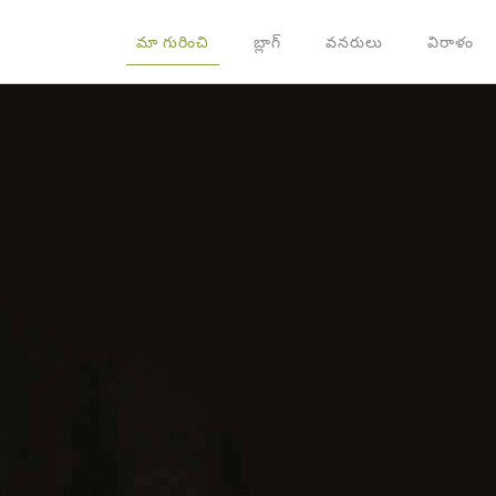
మా గురించి
బ్లాగ్
వనరులు
విరాళం