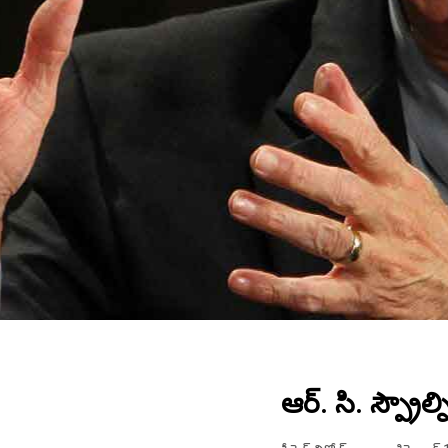
ఆర్. సి. స్ప్రౌ