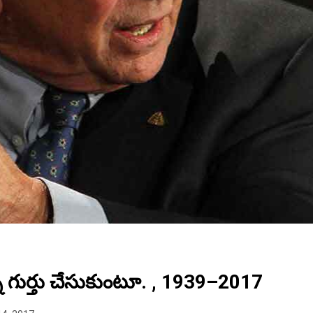
ల్ని గుర్తు చేసుకుంటూ. , 1939–2017