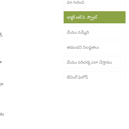
మా గురించి
డాక్టర్ ఆర్.సి. స్ప్రౌల్
మేము నమ్మేది
్,
తడబడని నిబద్ధతలు
 ఆ
మేము పరిచర్య ఎలా చేస్తాము
టీచింగ్ ఫెలోస్
ోలా
తను