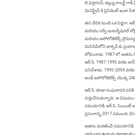
బి.ఫెర్గూసన్, డబ్ల్యు.రాబర్ట్ గాడ్
మినిస్ట్రీస్ కి ప్రెసిడెంట్ ఇంకా స
తన వేదిక నుండి ఒక పెద్దగా, ఆర్.
మరియు సర్వ్ ఇంటర్నేషనల్ బోర్
మరియు అపోలోజెటిక్స్ ప్రొఫెసర్
మిసిసిపీలోని జాక్సన్ కు ప్
బోధించాడు. 1987 లో, అతను సెంట
ఆర్.సి. 1987-1995 వరకు జాన్ 
పనిచేశాడు. 1995-2004 వరకు ఫ్ల
అండ్ అపోలోజెటిక్స్ యొక్క విశిష
ఆర్.సి. కూడా సంఘకాపరి పనికి
గుర్తుచేసుకున్నారు. ఆ విషయం 
సమయానికి, ఆర్.సి. సెయింట్ ఆ
ప్రసంగాన్ని 2017 నవంబరు 26న 
అతను మరణించే సమయానికి, ఆర్.స
ఛాన్సలర్గా ఉన్నాడు.కళాశాలకు 