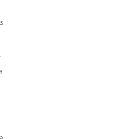
ప్
.
జీ
ని