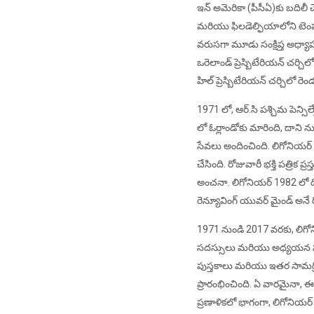
ఇన్ అమెరికా (పీసీఏ)కు బదిలీ చ
మరియు ఫిలడెల్ఫియాలోని టెంప
వరుసగా మూడు సంక్షిప్త అధ్యాప
ఒరెలాండ్ ప్రెస్బిటేరియన్ చర్చ
హిల్ ప్రెస్బిటేరియన్ చర్చిలో
1971 లో, ఆర్.సి పశ్చిమ పెన్సిల్
లో ఓర్లాండోకు మారింది, దాని
సేవలు అందించింది. లిగోనియర్ వ
చేసింది. రోజువారీ భక్తి పత్రిక
అంచనా. లిగోనియర్ 1982 లో ది ఆ
రెన్యూవింగ్ యువర్ మైండ్ అనే ర
1971 నుండి 2017 వరకు, లిగోన
సదస్సులు మరియు అధ్యయన పర్య
పుస్తకాలు మరియు ఇతర సామగ్రిని
ప్రారంభించింది. ఏ వారమైనా, ఈ
ప్రణాళికలో భాగంగా, లిగోనియర్ మిన