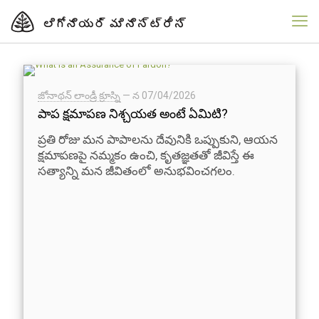
జోనాథన్ లాండ్రీ క్రూస్ని
— న
07/04/2026
పాప క్షమాపణ నిశ్చయత అంటే ఏమిటి?
ప్రతి రోజు మన పాపాలను దేవునికి ఒప్పుకుని, ఆయన
క్షమాపణపై నమ్మకం ఉంచి, కృతజ్ఞతతో జీవిస్తే ఈ
సత్యాన్ని మన జీవితంలో అనుభవించగలం.