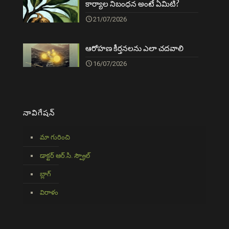
కార్యాల నిబంధన అంటే ఏమిటి?
21/07/2026
ఆరోహణ కీర్తనలను ఎలా చదవాలి
16/07/2026
నావిగేషన్
మా గురించి
డాక్టర్ ఆర్.సి. స్ప్రౌల్
బ్లాగ్
విరాళం