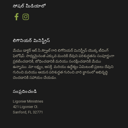
సోషల్ మీడియాలో
లిగొనియర్ మినిస్ట్రీస్
మేము డాక్టర్ ఆర్.సి.స్ప్రౌల్ గారి లిగోనియర్ మినిస్ట్రీస్ యొక్క టీచింగ్
ఫెలోషిప్. సాధ్యమైనంత ఎక్కువ మందికి దేవుని పరిశుద్దతను సంపూర్ణంగా
ప్రకటించడానికి, బోధించడానికి మరియు సంరక్షించడానికి మేము
ఉన్నాము. మా లక్ష్యం, ఆసక్తి మరియు ఉద్దేశ్యం ఏమిటంటే ప్రజలు దేవుని
గురించి మరియు ఆయన పరిశుద్దత గురించి వారి జ్ఞానంలో అభివృద్ధి
చెందడానికి సహాయం చేయడం.
సంప్రదించండి
Ligonier Ministries
421 Ligonier Ct.
Sanford, FL 32771