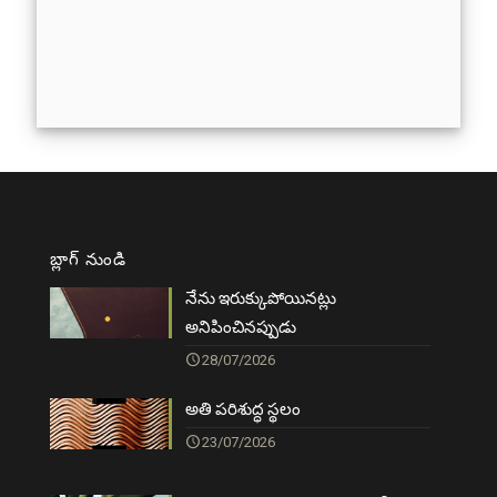
బ్లాగ్ నుండి
నేను ఇరుక్కుపోయినట్లు
అనిపించినప్పుడు
28/07/2026
అతి పరిశుద్ధ స్థలం
23/07/2026