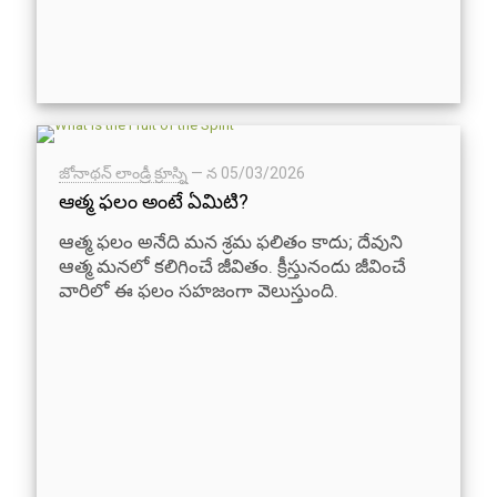
జోనాథన్ లాండ్రీ క్రూస్ని
— న
05/03/2026
ఆత్మ ఫలం అంటే ఏమిటి?
ఆత్మ ఫలం అనేది మన శ్రమ ఫలితం కాదు; దేవుని
ఆత్మ మనలో కలిగించే జీవితం. క్రీస్తునందు జీవించే
వారిలో ఈ ఫలం సహజంగా వెలుస్తుంది.