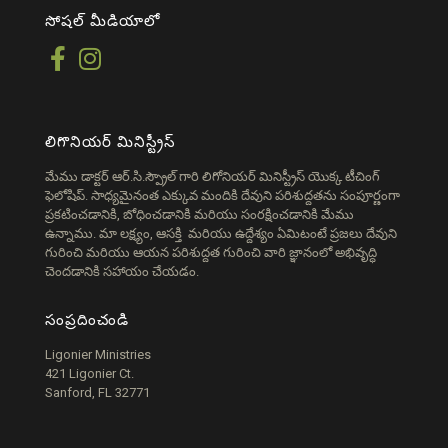
సోషల్ మీడియాలో
లిగొనియర్ మినిస్ట్రీస్
మేము డాక్టర్ ఆర్.సి.స్ప్రౌల్ గారి లిగోనియర్ మినిస్ట్రీస్ యొక్క టీచింగ్
ఫెలోషిప్. సాధ్యమైనంత ఎక్కువ మందికి దేవుని పరిశుద్దతను సంపూర్ణంగా
ప్రకటించడానికి, బోధించడానికి మరియు సంరక్షించడానికి మేము
ఉన్నాము. మా లక్ష్యం, ఆసక్తి మరియు ఉద్దేశ్యం ఏమిటంటే ప్రజలు దేవుని
గురించి మరియు ఆయన పరిశుద్దత గురించి వారి జ్ఞానంలో అభివృద్ధి
చెందడానికి సహాయం చేయడం.
సంప్రదించండి
Ligonier Ministries
421 Ligonier Ct.
Sanford, FL 32771