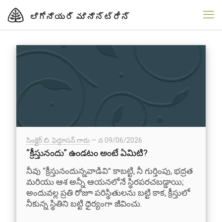
సింక్లైర్ బి. ఫెర్గూసన్ గారు
— న
09/06/2026
“క్రీస్తునందు” ఉండటం అంటే ఏమిటి?
నీవు “క్రీస్తునందున్నవాడివి” కాబట్టి, నీ గుర్తింపు, భద్రత
మరియు ఆశ అన్నీ ఆయనలోనే స్థిరపరచబడ్డాయి;
అందువల్ల ప్రతి రోజూ పరిస్థితులను బట్టి కాక, క్రీస్తులో
నీకున్న స్థితిని బట్టి ధైర్యంగా జీవించు.