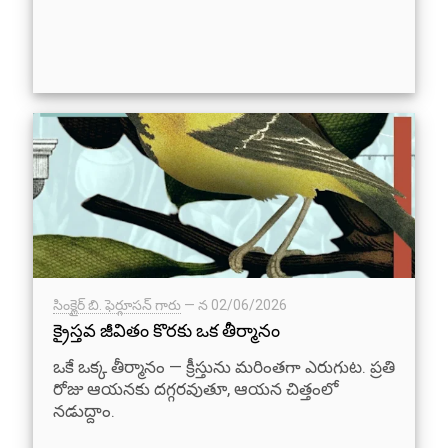
సింక్లైర్ బి. ఫెర్గూసన్ గారు
— న
02/06/2026
క్రైస్తవ జీవితం కొరకు ఒక తీర్మానం
ఒకే ఒక్క తీర్మానం — క్రీస్తును మరింతగా ఎరుగుట. ప్రతి
రోజు ఆయనకు దగ్గరవుతూ, ఆయన చిత్తంలో
నడుద్దాం.