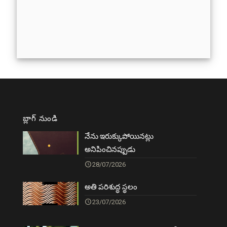
బ్లాగ్ నుండి
నేను ఇరుక్కుపోయినట్లు
అనిపించినప్పుడు
28/07/2026
అతి పరిశుద్ధ స్థలం
23/07/2026