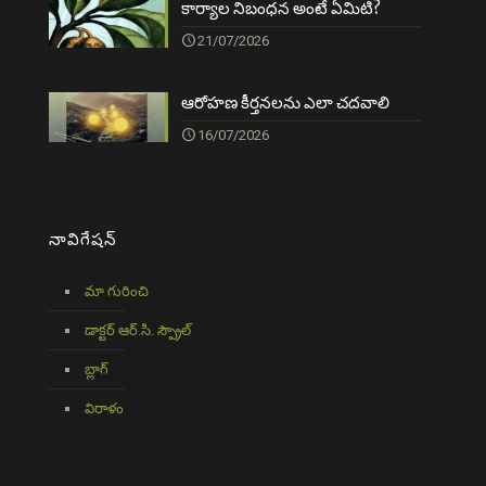
కార్యాల నిబంధన అంటే ఏమిటి?
21/07/2026
ఆరోహణ కీర్తనలను ఎలా చదవాలి
16/07/2026
నావిగేషన్
మా గురించి
డాక్టర్ ఆర్.సి. స్ప్రౌల్
బ్లాగ్
విరాళం