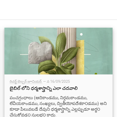
రిచర్డ్ బెల్చర్ జూనియర్.
— న
16/09/2025
బైబిల్ లోని ధర్మశాస్త్రాన్ని ఎలా చదవాలి
పంచగ్రంధాలు (ఆదికాండము, నిర్గమకాండము,
లేవీయకాండము, సంఖ్యలు, ద్వితీయోపదేశకా౦డము) అని
కూడా పిలువబడే దేవుని ధర్మశాస్త్రాన్ని ఎల్లప్పుడూ అర్థ౦
చేసుకోవడ౦ సులభ౦ కాదు.