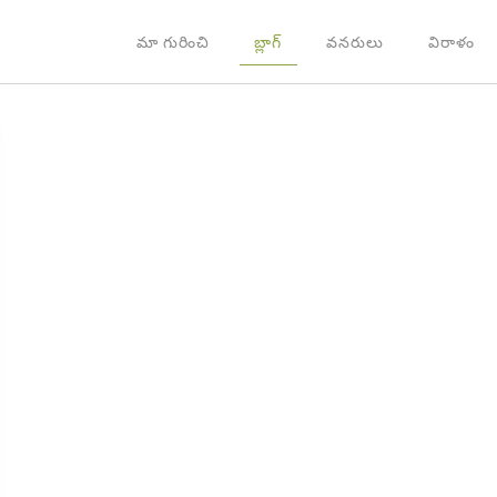
మా గురించి
బ్లాగ్
వనరులు
విరాళం