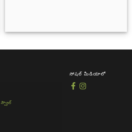
సోషల్ మీడియాలో
 స్ప్రౌల్