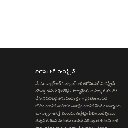
లిగొనియర్ మినిస్ట్రీస్
మేము డాక్టర్ ఆర్.సి.స్ప్రౌల్ గారి లిగోనియర్ మినిస్ట్రీస్
యొక్క టీచింగ్ ఫెలోషిప్. సాధ్యమైనంత ఎక్కువ మందికి
దేవుని పరిశుద్దతను సంపూర్ణంగా ప్రకటించడానికి,
బోధించడానికి మరియు సంరక్షించడానికి మేము ఉన్నాము.
మా లక్ష్యం, ఆసక్తి మరియు ఉద్దేశ్యం ఏమిటంటే ప్రజలు
దేవుని గురించి మరియు ఆయన పరిశుద్దత గురించి వారి