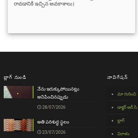
రావడానికి ఇచ్చిన అవకాశాలు।
బ్లాగ్ నుండి
నావిగేషన్
నేను ఇరుక్కుపోయినట్లు
మా గురించి
అనిపించినప్పుడు
28/07/2026
డాక్టర్ ఆర్.సి.
బ్లాగ్
అతి పరిశుద్ధ స్థలం
23/07/2026
విరాళం