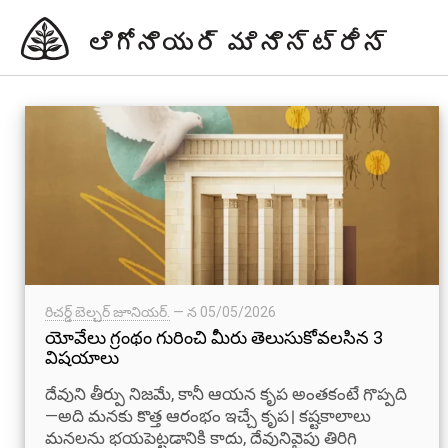
రిచర్డ్ బెల్చర్ జూనియర్.
— న
05/05/2026
యోవేలు గ్రంథం గురించి మీరు తెలుసుకోవలసిన 3
విషయాలు
దేవుని తీర్పు నిజమే, కానీ ఆయన కృప అంతకంటే గొప్పది
—అది మనకు కొత్త ఆరంభం ఇచ్చే కృప। కష్టకాలాలు
మనలను భయపెట్టడానికి కాదు, దేవునివైపు తిరిగి