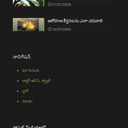
21/07/2026
ఆరోహణ కీర్తనలను ఎలా చదవాలి
16/07/2026
నావిగేషన్
మా గురించి
డాక్టర్ ఆర్.సి. స్ప్రౌల్
బ్లాగ్
విరాళం
సోషల్ మీడియాలో