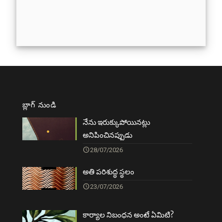
బ్లాగ్ నుండి
నేను ఇరుక్కుపోయినట్లు
అనిపించినప్పుడు
28/07/2026
అతి పరిశుద్ధ స్థలం
23/07/2026
కార్యాల నిబంధన అంటే ఏమిటి?