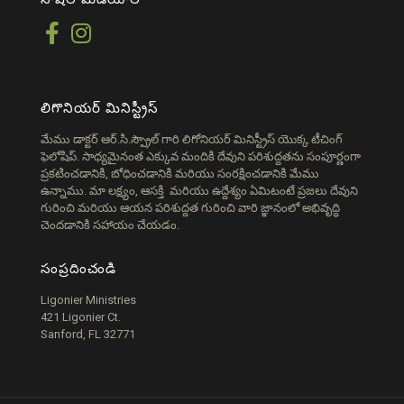
లిగొనియర్ మినిస్ట్రీస్
మేము డాక్టర్ ఆర్.సి.స్ప్రౌల్ గారి లిగోనియర్ మినిస్ట్రీస్ యొక్క టీచింగ్
ఫెలోషిప్. సాధ్యమైనంత ఎక్కువ మందికి దేవుని పరిశుద్దతను సంపూర్ణంగా
ప్రకటించడానికి, బోధించడానికి మరియు సంరక్షించడానికి మేము
ఉన్నాము. మా లక్ష్యం, ఆసక్తి మరియు ఉద్దేశ్యం ఏమిటంటే ప్రజలు దేవుని
గురించి మరియు ఆయన పరిశుద్దత గురించి వారి జ్ఞానంలో అభివృద్ధి
చెందడానికి సహాయం చేయడం.
సంప్రదించండి
Ligonier Ministries
421 Ligonier Ct.
Sanford, FL 32771