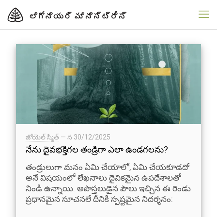
జోయెల్ స్మిత్
— న
30/12/2025
నేను దైవభక్తిగల తండ్రిగా ఎలా ఉండగలను?
తండ్రులుగా మనం ఏమి చేయాలో, ఏమి చేయకూడదో
అనే విషయంలో లేఖనాలు దైవికమైన ఉపదేశాలతో
నిండి ఉన్నాయి. అపొస్తలుడైన పౌలు ఇచ్చిన ఈ రెండు
ప్రధానమైన సూచనలే దీనికి స్పష్టమైన నిదర్శనం: