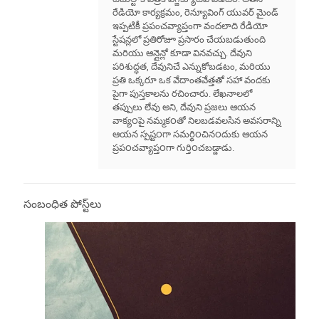
రేడియో కార్యక్రమం, రెన్యూవింగ్ యువర్ మైండ్
ఇప్పటికీ ప్రపంచవ్యాప్తంగా వందలాది రేడియో
స్టేషన్లలో ప్రతిరోజూ ప్రసారం చేయబడుతుంది
మరియు ఆన్లైన్లో కూడా వినవచ్చు. దేవుని
పరిశుద్ధత, దేవునిచే ఎన్నుకోబడటం, మరియు
ప్రతి ఒక్కరూ ఒక వేదాంతవేత్తతో సహా వందకు
పైగా పుస్తకాలను రచించారు. లేఖనాలలో
తప్పులు లేవు అని, దేవుని ప్రజలు ఆయన
వాక్య౦పై నమ్మక౦తో నిలబడవలసిన అవసరాన్ని
ఆయన స్పష్ట౦గా సమర్థి౦చిన౦దుకు ఆయన
ప్రప౦చవ్యాప్త౦గా గుర్తి౦చబడ్డాడు.
సంబంధిత పోస్ట్‌లు