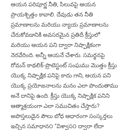
ఆయన పరిపూర్ణ నీతి, సిలువపై ఆయన
ప్రాయశ్చిత్తం కావాలి. దేవుడు తన నీతి
ప్రమాణాలను మరియు న్యాయ ప్రమాణాలను
చేరుకోవడానికి అవసరమైన ప్రతిదీ క్రీస్తులో
మరియు ఆయన పని ద్వారా నిష్పాక్షికంగా
నెరవేరింది. అన్నీ ఆయనే చేశారు. సమర్థనపై
రోమన్ కాథలిక్-ప్రొటెస్టంట్ సంఘము మొత్తం క్రీస్తు
యొక్క నిష్పాక్షిక పనిపై కాదు గాని, ఆయన పని
యొక్క ప్రయోజనాలను మనం ఎలా పొందుతాము
అనే దానిపై ఉంది. క్రీస్తు యొక్క నిష్పాక్షిక పనిని
ఆత్మాశ్రయంగా ఎలా సముచితం చేస్తారు?
అపొస్తలుడైన పౌలు బోధ ఆధారంగా సంస్కర్తలు
ఇచ్చిన సమాధాన౦ “విశ్వాస౦ ద్వారా లేదా