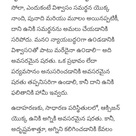
సోలా, ఎందుకంటే విశ్వాసం సమర్థన యొక్క
నాంది, పునాది మరియు మూలం అయినప్పటికీ,
దాని ఉనికి సమర్థనను అమలు చేయడానికి
సరిపోదు. మన౦ న్యాయబద్ధ౦గా ఉ౦డడానికి
విశ్వాస౦తో పాటు మరేదైనా ఉ౦డాలి— అది
అవసరమైన షరతు. ఒక ప్రభావం లేదా
పర్యవసానం అనుసరించడానికి అవసరమైన
షరతు తప్పనిసరిగా ఉండాలి, కానీ దాని ఉనికి
ఫలితానికి హామీ ఇవ్వదు.
ఉదాహరణకు, సాధారణ పరిస్థితులలో, ఆక్సిజన్
యొక్క ఉనికి అగ్నికి అవసరమైన షరతు. కానీ,
అదృష్టవశాత్తూ, అగ్నిని కలిగించడానికి కేవలం