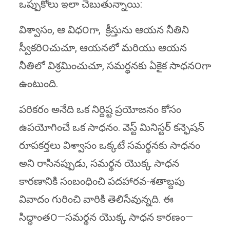
ఒప్పుకోలు ఇలా చెబుతున్నాయి:
విశ్వాసం, ఆ విధ౦గా, క్రీస్తును ఆయన నీతిని
స్వీకరి౦చుచూ, ఆయనలో మరియు ఆయన
నీతిలో విశ్రమించుచూ, సమర్థనకు ఏకైక సాధన౦గా
ఉంటుంది.
పరికరం అనేది ఒక నిర్దిష్ట ప్రయోజనం కోసం
ఉపయోగించే ఒక సాధనం. వెస్ట్ మినిస్టర్ కన్ఫెషన్
రూపకర్తలు విశ్వాసం ఒక్కటే సమర్థనకు సాధనం
అని రాసినప్పుడు, సమర్థన యొక్క సాధన
కారణానికి సంబంధించి పదహారవ-శతాబ్దపు
వివాదం గురించి వారికి తెలిసేవున్నది. ఈ
సిద్ధాంత౦—సమర్థన యొక్క సాధన కారణం—