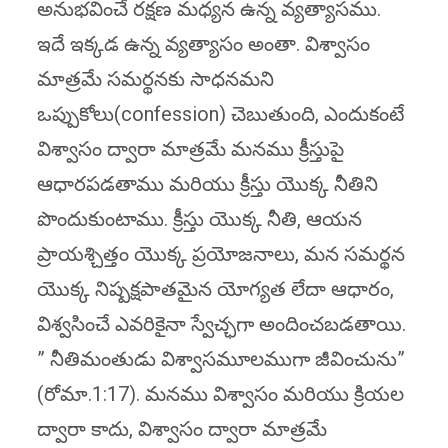
అనుభవించే రక్షణ మధ్యన ఉన్న వ్యత్యాసము.
ఇదే ఇక్కడ ఉన్న వ్యత్యాసం అంతా. విశ్వాసం
మాత్రమే సమర్థనకు సాధనమని
ఒప్పుకోలు(confession) చెబుతుంది, ఎందుకంటే
విశ్వాసం ద్వారా మాత్రమే మనము క్రీస్తుపై
ఆధారపడతాము మరియు క్రీస్తు యొక్క నీతిని
పొందుకుంటాము. క్రీస్తు యొక్క నీతి, ఆయన
ప్రాయశ్చిత్తం యొక్క ప్రయోజనాలు, మన సమర్థన
యొక్క నిష్పక్షపాతమైన యోగ్యత లేదా ఆధారం,
విశ్వసించే ఎవరికైనా స్వేచ్ఛగా అందించబడతాయి.
” నీతిమంతుడు విశ్వాసమూలముగా జీవించును”
(రోమా.1:17). మనము విశ్వాసం మరియు క్రియల
ద్వారా కాదు, విశ్వాసం ద్వారా మాత్రమే