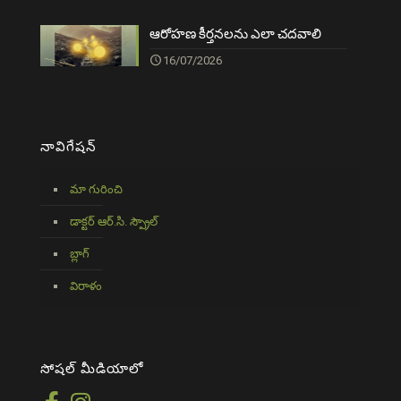
ఆరోహణ కీర్తనలను ఎలా చదవాలి
16/07/2026
నావిగేషన్
మా గురించి
డాక్టర్ ఆర్.సి. స్ప్రౌల్
బ్లాగ్
విరాళం
సోషల్ మీడియాలో