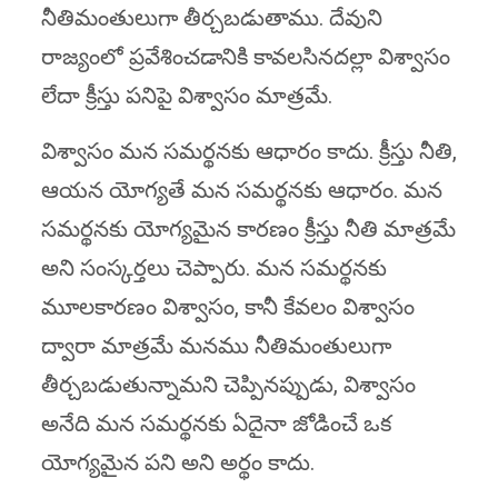
నీతిమంతులుగా తీర్చబడుతాము. దేవుని
రాజ్యంలో ప్రవేశించడానికి కావలసినదల్లా విశ్వాసం
లేదా క్రీస్తు పనిపై విశ్వాసం మాత్రమే.
విశ్వాసం మన సమర్థనకు ఆధారం కాదు. క్రీస్తు నీతి,
ఆయన యోగ్యతే మన సమర్థనకు ఆధారం. మన
సమర్థనకు యోగ్యమైన కారణం క్రీస్తు నీతి మాత్రమే
అని సంస్కర్తలు చెప్పారు. మన సమర్థనకు
మూలకారణం విశ్వాసం, కానీ కేవలం విశ్వాసం
ద్వారా మాత్రమే మనము నీతిమంతులుగా
తీర్చబడుతున్నామని చెప్పినప్పుడు, విశ్వాసం
అనేది మన సమర్థనకు ఏదైనా జోడించే ఒక
యోగ్యమైన పని అని అర్థం కాదు.