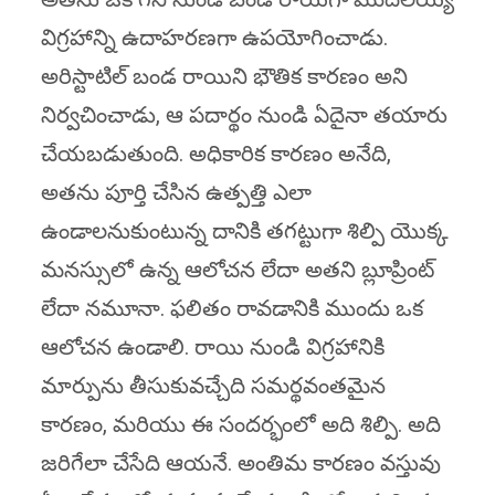
విగ్రహాన్ని ఉదాహరణగా ఉపయోగించాడు.
అరిస్టాటిల్ బండ రాయిని భౌతిక కారణం అని
నిర్వచించాడు, ఆ పదార్థం నుండి ఏదైనా తయారు
చేయబడుతుంది. అధికారిక కారణం అనేది,
అతను పూర్తి చేసిన ఉత్పత్తి ఎలా
ఉండాలనుకుంటున్న దానికి తగట్టుగా శిల్పి యొక్క
మనస్సులో ఉన్న ఆలోచన లేదా అతని బ్లూప్రింట్
లేదా నమూనా. ఫలితం రావడానికి ముందు ఒక
ఆలోచన ఉండాలి. రాయి నుండి విగ్రహానికి
మార్పును తీసుకువచ్చేది సమర్థవంతమైన
కారణం, మరియు ఈ సందర్భంలో అది శిల్పి. అది
జరిగేలా చేసేది ఆయనే. అంతిమ కారణం వస్తువు