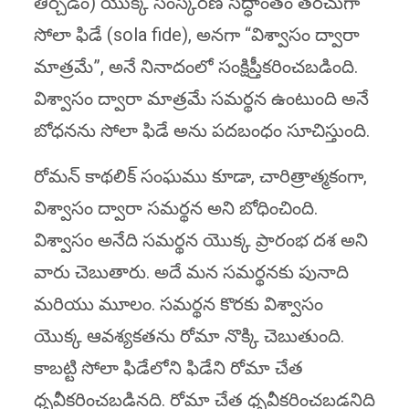
తీర్చడం) యొక్క సంస్కరణ సిద్ధాంతం తరచుగా
సోలా ఫిడే (sola fide), అనగా “విశ్వాసం ద్వారా
మాత్రమే”, అనే నినాదంలో సంక్షిప్తీకరించబడింది.
విశ్వాసం ద్వారా మాత్రమే సమర్థన ఉంటుంది అనే
బోధనను సోలా ఫిడే అను పదబంధం సూచిస్తుంది.
రోమన్ కాథలిక్ సంఘము కూడా, చారిత్రాత్మకంగా,
విశ్వాసం ద్వారా సమర్థన అని బోధించింది.
విశ్వాసం అనేది సమర్థన యొక్క ప్రారంభ దశ అని
వారు చెబుతారు. అదే మన సమర్థనకు పునాది
మరియు మూలం. సమర్థన కొరకు విశ్వాసం
యొక్క ఆవశ్యకతను రోమా నొక్కి చెబుతుంది.
కాబట్టి సోలా ఫిడేలోని ఫిడేని రోమా చేత
ధృవీకరించబడినది. రోమా చేత ధృవీకరించబడనిది