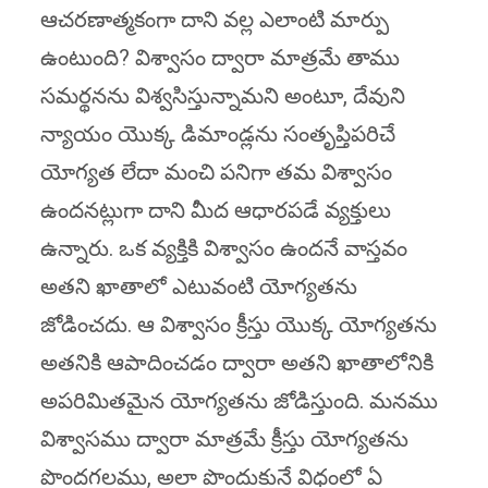
ఆచరణాత్మకంగా దాని వల్ల ఎలాంటి మార్పు
ఉంటుంది? విశ్వాసం ద్వారా మాత్రమే తాము
సమర్థనను విశ్వసిస్తున్నామని అంటూ, దేవుని
న్యాయం యొక్క డిమాండ్లను సంతృప్తిపరిచే
యోగ్యత లేదా మంచి పనిగా తమ విశ్వాసం
ఉందనట్లుగా దాని మీద ఆధారపడే వ్యక్తులు
ఉన్నారు. ఒక వ్యక్తికి విశ్వాసం ఉందనే వాస్తవం
అతని ఖాతాలో ఎటువంటి యోగ్యతను
జోడించదు. ఆ విశ్వాసం క్రీస్తు యొక్క యోగ్యతను
అతనికి ఆపాదించడం ద్వారా అతని ఖాతాలోనికి
అపరిమితమైన యోగ్యతను జోడిస్తుంది. మనము
విశ్వాసము ద్వారా మాత్రమే క్రీస్తు యోగ్యతను
పొందగలము, అలా పొందుకునే విధంలో ఏ