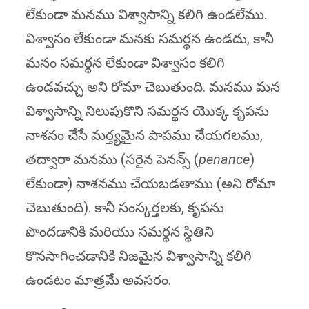
లేకుండా మనము విశ్వాసాన్ని కలిగి ఉండలేము.
విశ్వాసం లేకుండా మనకు సమర్థన ఉండదు, కానీ
మనం సమర్థన లేకుండా విశ్వాసం కలిగి
ఉండవచ్చు అని రోమా చెబుతుంది. మనము మన
విశ్వాసాన్ని నిలుపుకొని సమర్థన యొక్క కృపను
నాశనం చేసే మర్త్యమైన పాపము చేయగలము,
తద్వారా మనము (సరైన పెనన్స్ (
penance
)
లేకుండా) నాశనము చేయబడతాము (అని రోమా
చెబుతుంది). కానీ సంస్కర్తలకు, కృపను
పొందడానికి మరియు సమర్థన స్థితిని
కొనసాగించడానికి నిజమైన విశ్వాసాన్ని కలిగి
ఉండటం మాత్రమే అవసరం.