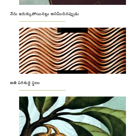
నేను ఇరుక్కుపోయినట్లు అనిపించినప్పుడు
అతి పరిశుద్ధ స్థలం