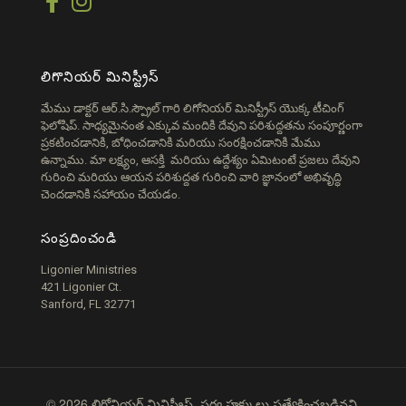
లిగొనియర్ మినిస్ట్రీస్
మేము డాక్టర్ ఆర్.సి.స్ప్రౌల్ గారి లిగోనియర్ మినిస్ట్రీస్ యొక్క టీచింగ్
ఫెలోషిప్. సాధ్యమైనంత ఎక్కువ మందికి దేవుని పరిశుద్దతను సంపూర్ణంగా
ప్రకటించడానికి, బోధించడానికి మరియు సంరక్షించడానికి మేము
ఉన్నాము. మా లక్ష్యం, ఆసక్తి మరియు ఉద్దేశ్యం ఏమిటంటే ప్రజలు దేవుని
గురించి మరియు ఆయన పరిశుద్దత గురించి వారి జ్ఞానంలో అభివృద్ధి
చెందడానికి సహాయం చేయడం.
సంప్రదించండి
Ligonier Ministries
421 Ligonier Ct.
Sanford, FL 32771
© 2026 లిగోనియర్ మినిస్ట్రీస్. సర్వ హక్కులు ప్రత్యేకించబడినవి.