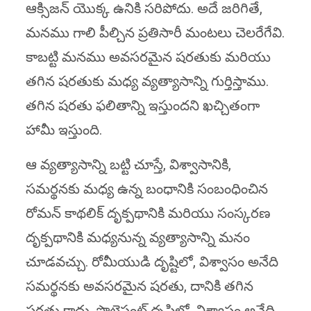
ఆక్సిజన్ యొక్క ఉనికి సరిపోదు. అదే జరిగితే,
మనము గాలి పీల్చిన ప్రతిసారీ మంటలు చెలరేగేవి.
కాబట్టి మనము అవసరమైన షరతుకు మరియు
తగిన షరతుకు మధ్య వ్యత్యాసాన్ని గుర్తిస్తాము.
తగిన షరతు ఫలితాన్ని ఇస్తుందని ఖచ్చితంగా
హామీ ఇస్తుంది.
ఆ వ్యత్యాసాన్ని బట్టి చూస్తే, విశ్వాసానికి,
సమర్థనకు మధ్య ఉన్న బంధానికి సంబంధించిన
రోమన్ కాథలిక్ దృక్పథానికి మరియు సంస్కరణ
దృక్పథానికి మధ్యనున్న వ్యత్యాసాన్ని మనం
చూడవచ్చు. రోమీయుడి దృష్టిలో, విశ్వాసం అనేది
సమర్థనకు అవసరమైన షరతు, దానికి తగిన
షరతు కాదు. ప్రొటెస్టంట్ దృష్టిలో, విశ్వాసం అనేది