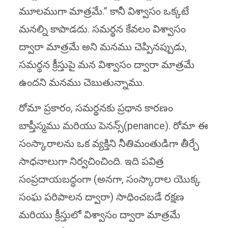
మూలముగా మాత్రమే.” కానీ విశ్వాసం ఒక్కటే
మనల్ని కాపాడదు. సమర్థన కేవలం విశ్వాసం
ద్వారా మాత్రమే అని మనము చెప్పినప్పుడు,
సమర్థన క్రీస్తుపై మన విశ్వాసం ద్వారా మాత్రమే
ఉందని మనము చెబుతున్నాము.
రోమా ప్రకారం, సమర్థనకు ప్రధాన కారణం
బాప్తీస్మము మరియు పెనన్స్(penance). రోమా ఈ
సంస్కారాలను ఒక వ్యక్తిని నీతిమంతుడిగా తీర్చే
సాధనాలుగా నిర్వచించింది. ఇది పవిత్ర
సంప్రదాయబద్ధంగా (అనగా, సంస్కారాల యొక్క
సంఘ పరిపాలన ద్వారా) సాధించబడే రక్షణ
మరియు క్రీస్తులో విశ్వాసం ద్వారా మాత్రమే