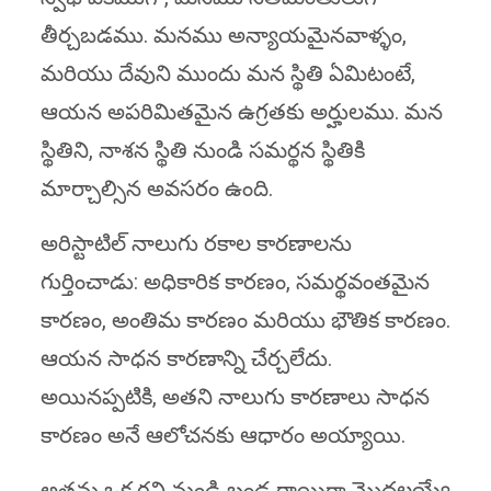
తీర్చబడము. మనము అన్యాయమైనవాళ్ళం,
మరియు దేవుని ముందు మన స్థితి ఏమిటంటే,
ఆయన అపరిమితమైన ఉగ్రతకు అర్హులము. మన
స్థితిని, నాశన స్థితి నుండి సమర్థన స్థితికి
మార్చాల్సిన అవసరం ఉంది.
అరిస్టాటిల్ నాలుగు రకాల కారణాలను
గుర్తించాడు: అధికారిక కారణం, సమర్థవంతమైన
కారణం, అంతిమ కారణం మరియు భౌతిక కారణం.
ఆయన సాధన కారణాన్ని చేర్చలేదు.
అయినప్పటికి, అతని నాలుగు కారణాలు సాధన
కారణం అనే ఆలోచనకు ఆధారం అయ్యాయి.
అతను ఒక గని నుండి బండ రాయిగా మొదలయ్యే