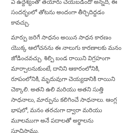
ఏ ఉద్దేశ్యంతో తయారు చేయబడిందో అన్నది, ఈ
సందర్భంలో తోటను అందంగా తీర్చిదిద్దడం
కావచ్చు.
మార్పు జరిగే సాధనం అయిన సాధన కారణం
యొక్క ఆలోచనను ఈ నాలుగు కారణాలకు మనం
జోడించవచ్చు. శిల్పి బండ రాయిని విగ్రహంగా
మార్చాలనుకుంటే, దానిని ఆకారంలోనికి,
రూపంలోనికి, మృదువుగా చెయ్యడానికి రాయిని
చెక్కాలి. అతని ఉలి మరియు అతని సుత్తి
సాధనాలు, మార్పును కలిగించే సాధనాలు. ఆంగ్ల
భాషలో, మనం తరచుగా ద్వారా మరియు
మూలముగా అనే పదాలతో అర్థాలను
సూచిస్తాము.