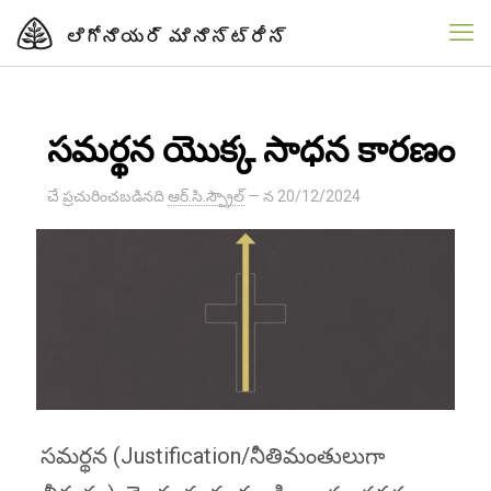
సమర్థన యొక్క సాధన కారణం
చే ప్రచురించబడినది
ఆర్.సి.స్ప్రౌల్
— న
20/12/2024
సమర్థన (Justification/నీతిమంతులుగా