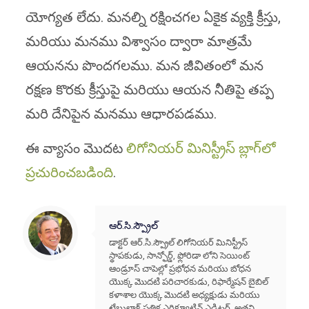
యోగ్యత లేదు. మనల్ని రక్షించగల ఏకైక వ్యక్తి క్రీస్తు,
మరియు మనము విశ్వాసం ద్వారా మాత్రమే
ఆయనను పొందగలము. మన జీవితంలో మన
రక్షణ కొరకు క్రీస్తుపై మరియు ఆయన నీతిపై తప్ప
మరి దేనిపైన మనము ఆధారపడము.
ఈ వ్యాసం మొదట
లిగోనియర్ మినిస్ట్రీస్ బ్లాగ్‌లో
ప్రచురించబడింది
.
ఆర్.సి.స్ప్రౌల్
డాక్టర్ ఆర్.సి.స్ప్రౌల్ లిగోనియర్ మినిస్ట్రీస్
స్థాపకుడు, సాన్ఫోర్డ్, ఫ్లోరిడా లోని సెయింట్
ఆండ్రూస్ చాపెల్లో ప్రభోధన మరియు బోధన
యొక్క మొదటి పరిచారకుడు, రిఫార్మేషన్ బైబిల్
కళాశాల యొక్క మొదటి అధ్యక్షుడు మరియు
టేబుల్టాక్ పత్రిక ఎగ్జిక్యూటివ్ ఎడిటర్. అతని