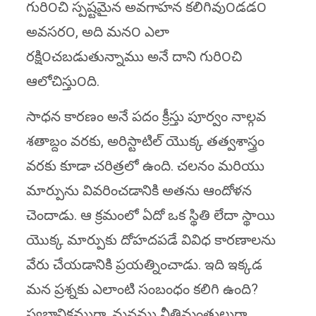
గురి౦చి స్పష్టమైన అవగాహన కలిగివు౦డడ౦
అవసర౦, అది మన౦ ఎలా
రక్షి౦చబడుతున్నాము అనే దాని గురి౦చి
ఆలోచిస్తు౦ది.
సాధన కారణం అనే పదం క్రీస్తు పూర్వం నాల్గవ
శతాబ్దం వరకు, అరిస్టాటిల్ యొక్క తత్వశాస్త్రం
వరకు కూడా చరిత్రలో ఉంది. చలనం మరియు
మార్పును వివరించడానికి అతను ఆందోళన
చెందాడు. ఆ క్రమంలో ఏదో ఒక స్థితి లేదా స్థాయి
యొక్క మార్పుకు దోహదపడే వివిధ కారణాలను
వేరు చేయడానికి ప్రయత్నించాడు. ఇది ఇక్కడ
మన ప్రశ్నకు ఎలాంటి సంబంధం కలిగి ఉంది?
స్వభావికముగా, మనము నీతిమంతులుగా