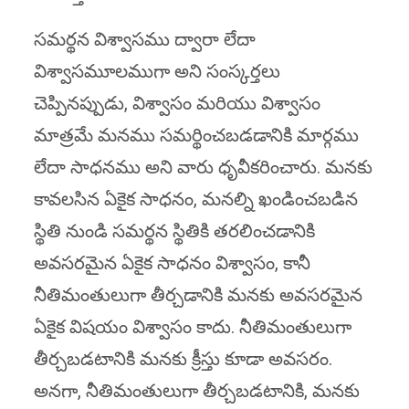
సమర్థన విశ్వాసము ద్వారా లేదా
విశ్వాసమూలముగా అని సంస్కర్తలు
చెప్పినప్పుడు, విశ్వాసం మరియు విశ్వాసం
మాత్రమే మనము సమర్థించబడడానికి మార్గము
లేదా సాధనము అని వారు ధృవీకరించారు. మనకు
కావలసిన ఏకైక సాధనం, మనల్ని ఖండించబడిన
స్థితి నుండి సమర్థన స్థితికి తరలించడానికి
అవసరమైన ఏకైక సాధనం విశ్వాసం, కానీ
నీతిమంతులుగా తీర్చడానికి మనకు అవసరమైన
ఏకైక విషయం విశ్వాసం కాదు. నీతిమంతులుగా
తీర్చబడటానికి మనకు క్రీస్తు కూడా అవసరం.
అనగా, నీతిమంతులుగా తీర్చబడటానికి, మనకు