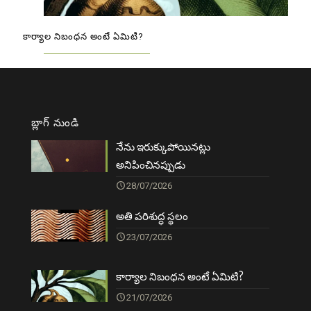
కార్యాల నిబంధన అంటే ఏమిటి?
బ్లాగ్ నుండి
నేను ఇరుక్కుపోయినట్లు
అనిపించినప్పుడు
28/07/2026
అతి పరిశుద్ధ స్థలం
23/07/2026
కార్యాల నిబంధన అంటే ఏమిటి?
21/07/2026