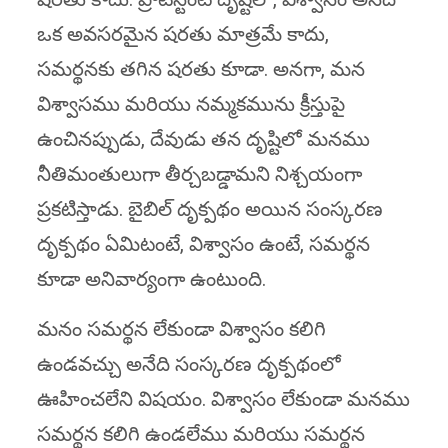
ఒక అవసరమైన షరతు మాత్రమే కాదు,
సమర్థనకు తగిన షరతు కూడా. అనగా, మన
విశ్వాసము మరియు నమ్మకమును క్రీస్తుపై
ఉంచినప్పుడు, దేవుడు తన దృష్టిలో మనము
నీతిమంతులుగా తీర్చబడ్డామని నిశ్చయంగా
ప్రకటిస్తాడు. బైబిల్ దృక్పథం అయిన సంస్కరణ
దృక్పథం ఏమిటంటే, విశ్వాసం ఉంటే, సమర్థన
కూడా అనివార్యంగా ఉంటుంది.
మనం సమర్థన లేకుండా విశ్వాసం కలిగి
ఉండవచ్చు అనేది సంస్కరణ దృక్పథంలో
ఊహించలేని విషయం. విశ్వాసం లేకుండా మనము
సమర్థన కలిగి ఉండలేము మరియు సమర్థన